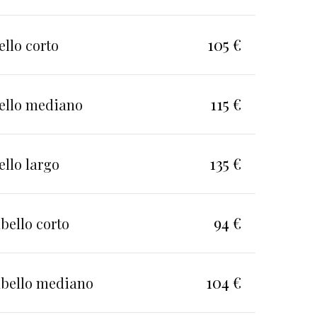
105 €
llo corto
115 €
ello mediano
135 €
llo largo
94 €
bello corto
104 €
abello mediano