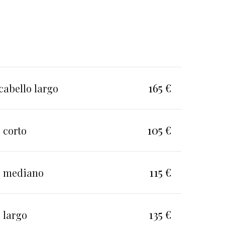
165 €
cabello largo
105 €
 corto
115 €
o mediano
135 €
 largo