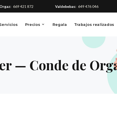
Orgaz:
669 421 872
Valdebebas:
649 476 046
Servicios
Precios
Regala
Trabajos realizados
er — Conde de Org