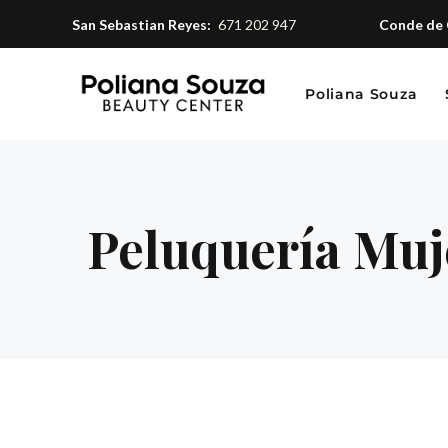
San Sebastian Reyes:
671 202 947
Conde de 
Poliana Souza
Peluquería Muj