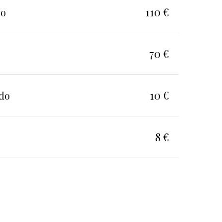
110 €
do
70 €
10 €
ado
8 €